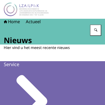
Naar de homepage van LZA-LP&K - Late zwangerschapsaf
Home
Actueel
Vu
Nieuws
Hier vind u het meest recente nieuws
Service