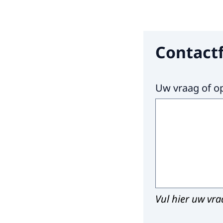
Contact
Hier niets invul
Uw vraag of o
Vul hier uw vraa