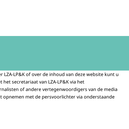
rschapsafbreking en levensbeëindiging bij pasgeborenen 
er LZA-LP&K of over de inhoud van deze website kunt u
het secretariaat van LZA-LP&K via het
urnalisten of andere vertegenwoordigers van de media
ct opnemen met de persvoorlichter via onderstaande