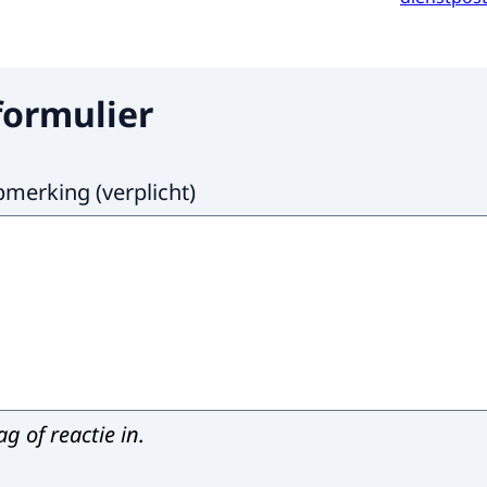
formulier
len a.u.b.
pmerking
(
verplicht
)
g of reactie in.