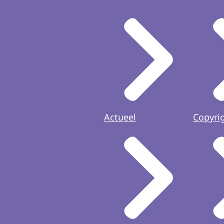
rmatie over uw rechten vindt u op de pagina
'Privacy' (link
Actueel
Copyri