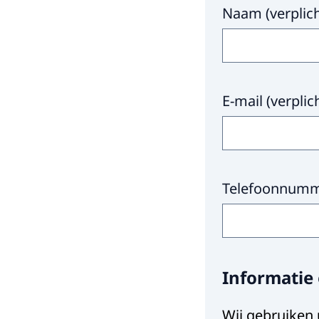
Naam
(
verplic
E-mail
(
verplic
Telefoonnum
Informatie
Wij gebruiken