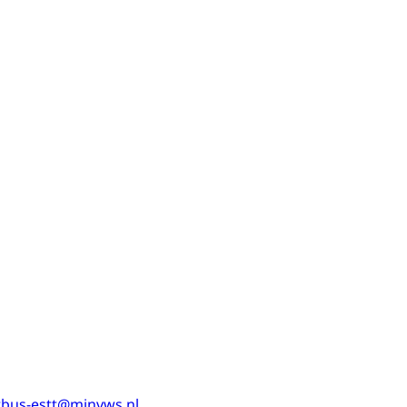
tbus-estt@minvws.nl