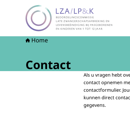
Naar de homepage van LZA-LP&K - Late zwange
Home
Contact
Als u vragen hebt ov
contact opnemen met 
contactformulier. Jo
kunnen direct conta
gegevens.