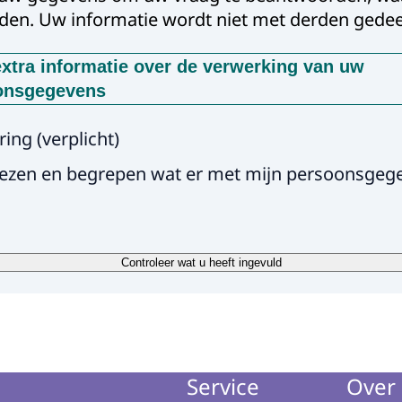
den. Uw informatie wordt niet met derden gedee
xtra informatie over de verwerking van uw
onsgegevens
orden deze gegevens gevraagd?
ring
(
verplicht
)
iken uw gegevens, met uw toestemming, omdat wij anders ni
lezen en begrepen wat er met mijn persoonsgeg
aag te beantwoorden
 manier worden uw gegevens verwerkt?
iken uw gegevens om uw vraag te beantwoorden. Uw vraa
dewerkers beantwoord. Uw gegevens worden niet met der
Controleer wat u heeft ingevuld
bewaren wij uw gegevens?
 uw vraag hebben beantwoord worden uw gegevens uit on
d.
Service
Over 
uw rechten?