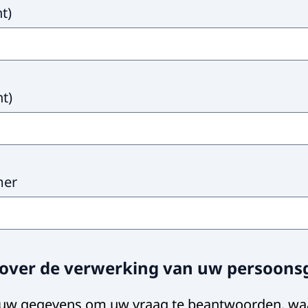
ht
)
ht
)
mer
 over de verwerking van uw persoon
 uw gegevens om uw vraag te beantwoorden, wa