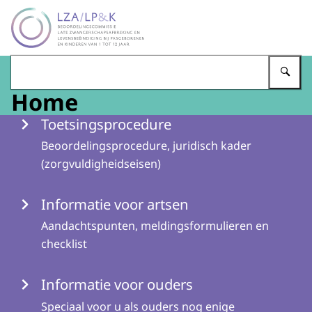
Naar de homepage van LZA-LP&K - Late zwangerschapsaf
Vu
Home
Menu
Toetsingsprocedure
Beoordelingsprocedure, juridisch kader
(zorgvuldigheidseisen)
Informatie voor artsen
Aandachtspunten, meldingsformulieren en
checklist
Informatie voor ouders
Speciaal voor u als ouders nog enige