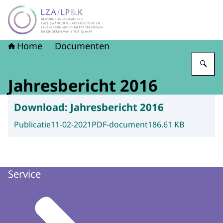
Naar de homepage van LZA-LP&K - Late zwangerschapsaf
Home
Documenten
Vu
Jahresbericht 2016
Download:
Jahresbericht 2016
Publicatie
11-02-2021
PDF-document
186.61 KB
Service