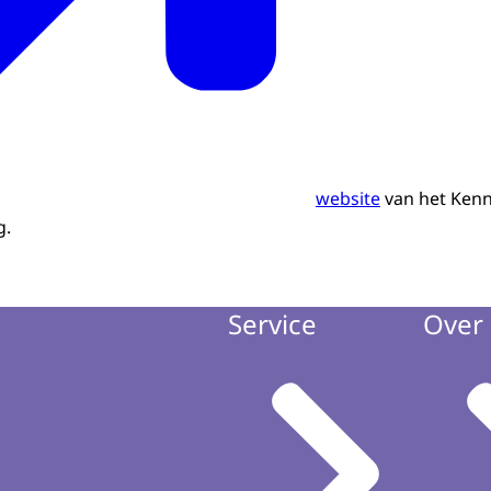
website
van het Ken
g.
Service
Over 