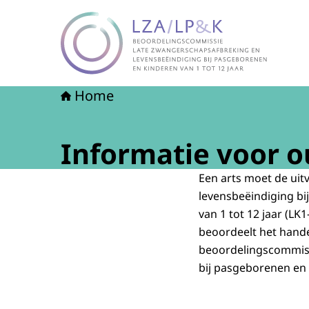
Naar de homepage van LZA-LP&K - Late zwange
Home
Informatie voor o
Een arts moet de uit
levensbeëindiging bi
van 1 tot 12 jaar (L
beoordeelt het hande
beoordelingscommiss
bij pasgeborenen en 