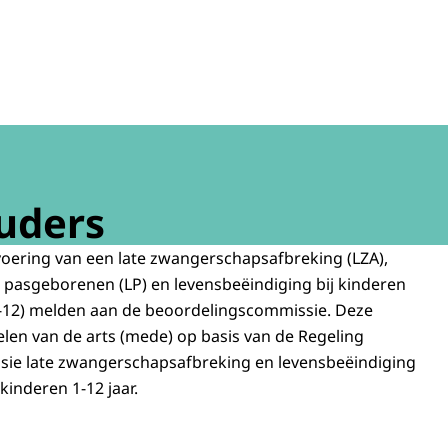
rschapsafbreking en levensbeëindiging bij pasgeborenen 
uders
voering van een late zwangerschapsafbreking (LZA),
j pasgeborenen (LP) en levensbeëindiging bij kinderen
K1-12) melden aan de beoordelingscommissie. Deze
len van de arts (mede) op basis van de Regeling
ie late zwangerschapsafbreking en levensbeëindiging
kinderen 1-12 jaar.