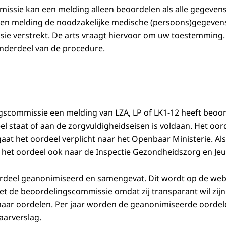
ssie kan een melding alleen beoordelen als alle gegevens
en melding de noodzakelijke medische (persoons)gegeven
ie verstrekt. De arts vraagt hiervoor om uw toestemming
onderdeel van de procedure.
scommissie een melding van LZA, LP of LK1-12 heeft beoord
eel staat of aan de zorgvuldigheidseisen is voldaan. Het oo
aat het oordeel verplicht naar het Openbaar Ministerie. Al
t het oordeel ook naar de Inspectie Gezondheidszorg en Je
rdeel geanonimiseerd en samengevat. Dit wordt op de web
et de beoordelingscommissie omdat zij transparant wil zij
n haar oordelen. Per jaar worden de geanonimiseerde oord
aarverslag.