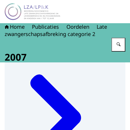
Naar de homepage van LZA-LP&K - Late zwangerschapsaf
Home
Publicaties
Oordelen
Late
zwangerschapsafbreking categorie 2
Vu
2007