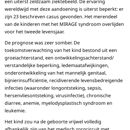
een uiterst zeldzaam ziektebeeld. De ervaring
wereldwijd met deze aandoening is uiterst beperkt: er
zijn 23 beschreven casus gevonden. Het merendeel
van de kinderen met het MIRAGE syndroom overlijden
voor het tweede levensjaar.
De prognose was zeer somber. De
toekomstverwachting van het kind bestond uit een
groeiachterstand, een ontwikkelingsachterstand/
verstandelijke beperking, ledemaatafwijkingen,
onderontwikkeling van het mannelijk genitaal,
bijnierinsufficiëntie, recidiverende levensbedreigende
infecties (waaronder longontsteking, sepsis,
hersenvliesontsteking, virusinfectie), chronische
diarree, anemie, myelodysplastisch syndroom en
leukemie.
Het kind zou na de geboorte vrijwel volledig
afhankelijk zijn van het medisch zorgcircuit met