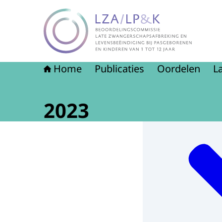
Naar de homepage van LZA-LP&K - Late zwange
Home
Publicaties
Oordelen
L
2023