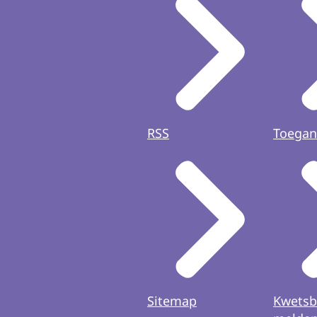
RSS
Toegan
Sitemap
Kwetsb