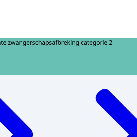
rschapsafbreking en levensbeëindiging bij pasgeborenen 
ate zwangerschapsafbreking categorie 2