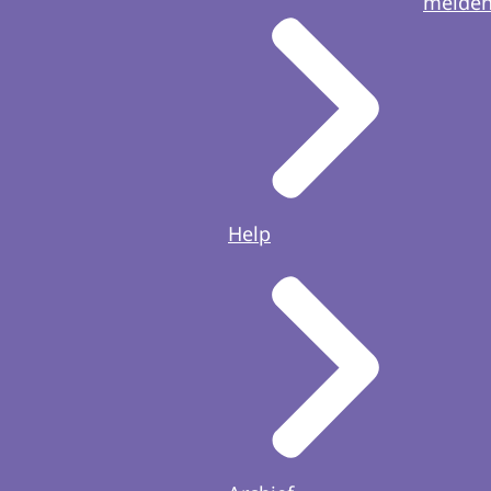
melde
Help