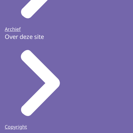
beoordelingscommissie LZA-LP&K t.a.v.
secretaris LZA-LP&K. Postbus 80089, 3508 TB
Utrecht.
Archief
Over deze site
Copyright